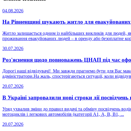
04.08.2026
На Рівненщині шукають житло для евакуйованих
Житло залишається одним із найбільших викликів для людей, як
проживання евакуйованих людей – в оренду або безоплатне кори
30.07.2026
Роз'яснення щодо повноважень ЦНАП під час офо
Дорогі наші відвідувачі! Ми завжди прагнемо бути для Вас мак
адміністратори. ​На жаль, спостерігаються ситуації, коли відвідува
20.07.2026
В Україні запровадили нові строки дії посвідчень 
Уряд ухвалив зміни до правил видачі та обміну посвідчень водія
мотоциклів і легкових автомобілів (категорії А1, А, В, В1, ...
20.07.2026