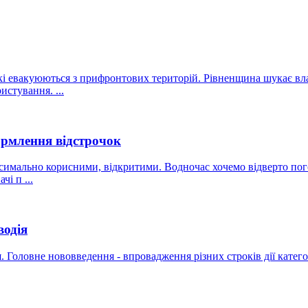
і евакуюються з прифронтових територій. Рівненщина шукає влас
стування. ...
рмлення відстрочок
симально корисними, відкритими. Водночас хочемо відверто пого
чі п ...
водія
. Головне нововведення - впровадження різних строків дії категор