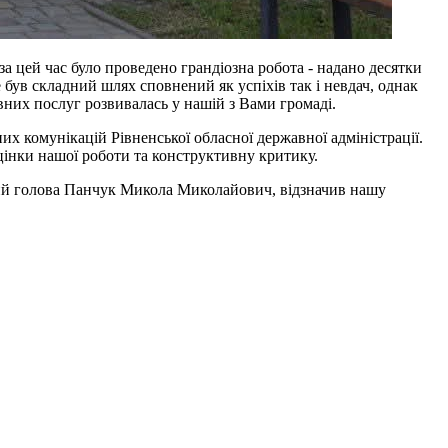
а цей час було проведено грандіозна робота - надано десятки
був складний шлях сповнений як успіхів так і невдач, однак
вних послуг розвивалась у нашій з Вами громаді.
х комунікацій Рівненської обласної державної адміністрації.
цінки нашої роботи та конструктивну критику.
ий голова Панчук Микола Миколайович, відзначив нашу