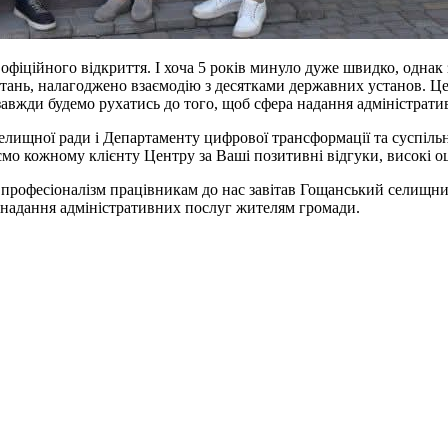
фіційного відкриття. І хоча 5 років минуло дуже швидко, однак з
тань, налагоджено взаємодію з десятками державних установ. Це 
завжди будемо рухатись до того, щоб сфера надання адміністрати
лищної ради і Департаменту цифрової транcформації та суспільни
мо кожному клієнту Центру за Ваші позитивні відгуки, високі о
професіоналізм працівникам до нас завітав Гощанський селищн
е надання адміністративних послуг жителям громади.