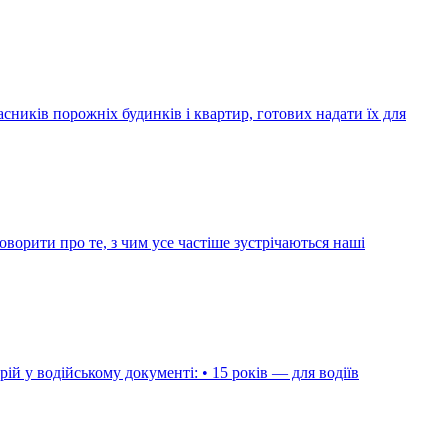
ників порожніх будинків і квартир, готових надати їх для
ворити про те, з чим усе частіше зустрічаються наші
ій у водійському документі: • 15 років — для водіїв