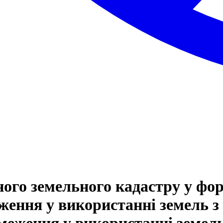
ого земельного кадастру у фо
ження у використанні земель з
бмеження у використанні земел