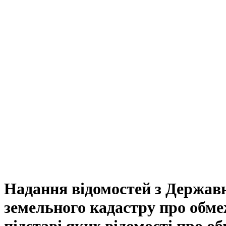
Надання відомостей з Державн
земельного кадастру про обме
підставі яких відомості про о