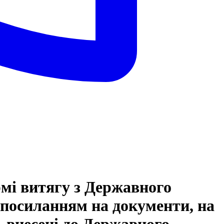
рмі витягу з Державного
 посиланням на документи, на
ь внесені до Державного