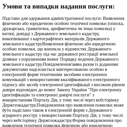
Умови та випадки надання послуги:
Підстави для одержання адміністративної послуги: Виявлення
фізичною або юридичною особою технічної помилки (описка,
друкарська, граматична, арифметична чи інша помилка) у
витязі, довідці з Державного земельного кадастру,
викопіюванні з картографічних матеріалів Державного
земельного кадаструВиявлення фізичною або юридичною
особою помилки, що виникла у відомостях Державного
земельного кадастру під час державної реєстрації земельної
ділянки з порушенням вимог Порядку ведення Державного
земельного кадастру.Повідомлення/заява разом із доданими
документами надсилається заінтересованою особою в
електронній формі технічними засобами електронних
комунікацій з використанням кваліфікованого електронного
підпису або засобу електронної ідентифікації з високим рівнем
довіри відповідно до вимог Закону України "Про електронну
ідентифікацію та електронні довірчі послуги" з
використанням Порталу Дія, у тому числі через вебсторінку
Держгеокадастру.Повідомлення про виявлення помилки може
бути надіслано також в електронній формі з Державного
аграрного реєстру з використанням Порталу Дія, у тому числі
через вебсторінку Держгеокадастру.Форма повідомлення про
виявлення технічної помилки фізичною або юридичною