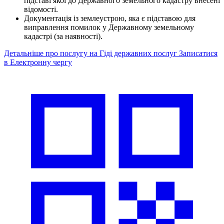
підставі якої до Державного земельного кадастру внесені
відомості.
Документація із землеустрою, яка є підставою для
виправлення помилок у Державному земельному
кадастрі (за наявності).
Детальніше про послугу на Гіді державних послуг
Записатися
в Електронну чергу