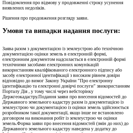
Повідомлення про відмову у продовженні строку усунення
виявлених недоліків.
Рішення про продовження розгляду заяви.
Умови та випадки надання послуги:
Заява разом з документацією із землеустрою або технічною
документацією оцінки земель в електронній формі,
електронним документом надсилається в електронній формі
технічними засобами електронних комунікацій
використанням кваліфікованого електронного підпису або
засобу електронної ідентифікації з високим рівнем довіри
відповідно до вимог Закону України "Про електронну
ідентифікацію та електронні довірчі послуги" звикористанням
Порталу Дія , у тому числі через вебсторінку
Держгеокадастру.Подання заяви про внесення відомостей до
Державного земельного кадастру разом із документацією із
землеустрою чи документацією із оцінки земель здійснюється
розробником такої документації, якщо інше не встановлено
договором на виконання робіт із землеустрою чи оцінки
земель.Форма заяви про внесення відомостей (змін до них) до
Державного земельного кадастру наведена у додатку до